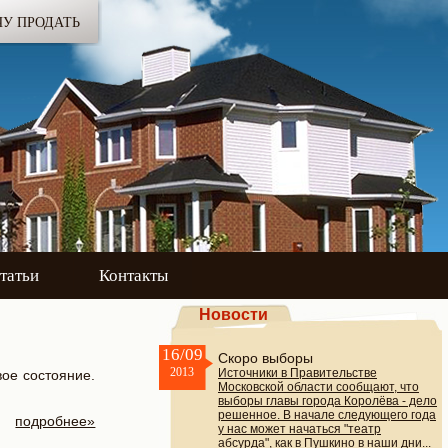
ЧУ ПРОДАТЬ
татьи
Контакты
Новости
16/09
Скоро выборы
2013
Источники в Правительстве
вое состояние.
Московской области сообщают, что
выборы главы города Королёва - дело
решенное. В начале следующего года
подробнее»
у нас может начаться "театр
абсурда", как в Пушкино в наши дни...