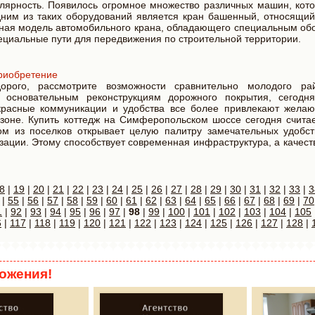
лярность. Появилось огромное множество различных машин, кот
дним из таких оборудований является кран башенный, относящи
льная модель автомобильного крана, обладающего специальным об
циальные пути для передвижения по строительной территории.
риобретение
рого, рассмотрите возможности сравнительно молодого рай
 основательным реконструкциям дорожного покрытия, сегодня
екрасные коммуникации и удобства все более привлекают жела
 зоне. Купить коттедж на Симферопольском шоссе сегодня считае
м из поселков открывает целую палитру замечательных удобст
зации. Этому способствует современная инфраструктура, а качес
8
|
19
|
20
|
21
|
22
|
23
|
24
|
25
|
26
|
27
|
28
|
29
|
30
|
31
|
32
|
33
|
3
|
55
|
56
|
57
|
58
|
59
|
60
|
61
|
62
|
63
|
64
|
65
|
66
|
67
|
68
|
69
|
70
1
|
92
|
93
|
94
|
95
|
96
|
97
|
98
|
99
|
100
|
101
|
102
|
103
|
104
|
105
6
|
117
|
118
|
119
|
120
|
121
|
122
|
123
|
124
|
125
|
126
|
127
|
128
|
ожения!