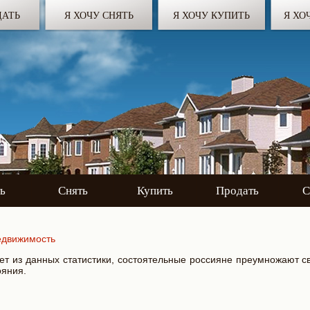
ДАТЬ
Я ХОЧУ СНЯТЬ
Я ХОЧУ КУПИТЬ
Я ХО
ь
Снять
Купить
Продать
С
едвижимость
дует из данных статистики, состоятельные россияне преумножают с
ояния.