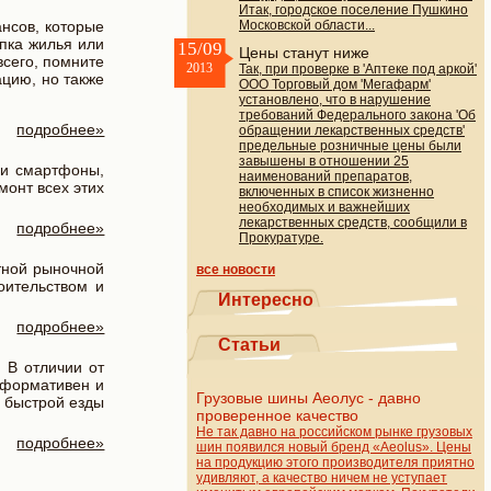
Итак, городское поселение Пушкино
ансов, которые
Московской области...
упка жилья или
15/09
Цены станут ниже
всего, помните
2013
Так, при проверке в 'Аптеке под аркой'
цию, но также
ООО Торговый дом 'Мегафарм'
установлено, что в нарушение
требований Федерального закона 'Об
подробнее»
обращении лекарственных средств'
предельные розничные цены были
завышены в отношении 25
 и смартфоны,
наименований препаратов,
монт всех этих
включенных в список жизненно
необходимых и важнейших
лекарственных средств, сообщили в
подробнее»
Прокуратуре.
тной рыночной
все новости
оительством и
Интересно
подробнее»
Статьи
 В отличии от
нформативен и
Грузовые шины Аеолус - давно
я быстрой езды
проверенное качество
Не так давно на российском рынке грузовых
подробнее»
шин появился новый бренд «Aeolus». Цены
на продукцию этого производителя приятно
удивляют, а качество ничем не уступает