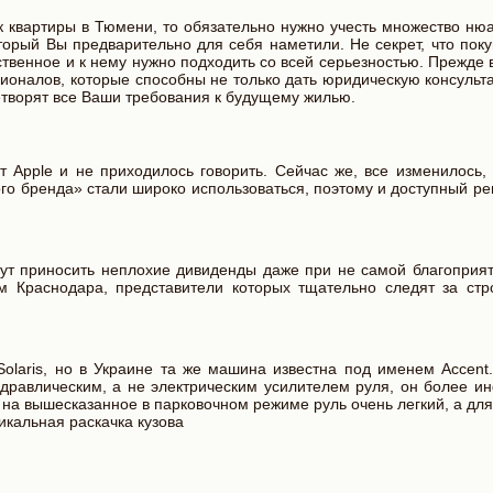
к квартиры в Тюмени, то обязательно нужно учесть множество ню
торый Вы предварительно для себя наметили. Не секрет, что пок
ственное и к нему нужно подходить со всей серьезностью. Прежде 
оналов, которые способны не только дать юридическую консульта
етворят все Ваши требования к будущему жилью.
т Applе и не приходилось говорить. Сейчас же, все изменилось,
го бренда» стали широко использоваться, поэтому и доступный ре
гут приносить неплохие дивиденды даже при не самой благоприя
м Краснодара, представители которых тщательно следят за стр
olaris, но в Украине та же машина известна под именем Accent.
идравлическим, а не электрическим усилителем руля, он более и
я на вышесказанное в парковочном режиме руль очень легкий, а дл
икальная раскачка кузова