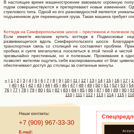
В настоящее время машиностроение завоевало огромную попу
годом совершенствуются и претерпевают новые изменения. О
стрелового типа. Одной из его разновидностей является уника
подъемником для перемещения груза. Такая машина требует спе
Коттедж на Симферопольском шоссе – престижное и полезное п
Если имеете желание купить коттедж в Подмосковье недо
развивающегося вдоль Симферопольского шоссе. Благодаря
транспортная связь со столицей не составляет проблем. Пр
пробках и суете мегаполиса поселиться в этой тихой и чистой
чрезвычайно престижным, но и полезным. Проживание в одно
позволят жителям ощутить себя изолированными от благ цивили
обеспечивают доступ до столицы за считанные минуты.
«
|
1
|
2
|
3
|
4
|
5
|
6
|
7
|
8
|
9
|
10
|
11
|
12
|
13
|
14
|
15
|
16
|
17
|
1
|
40
|
41
|
42
|
43
|
44
|
45
|
46
|
47
|
48
|
49
|
50
|
51
|
52
|
53
|
54
76
|
77
|
78
|
79
|
80
|
81
|
82
|
83
|
84
|
85
|
86
|
87
|
88
|
89
|
90
|
9
110
|
111
|
112
|
113
|
114
|
115
|
11
Наши контакты:
Спецпредл
+7 (909) 967-33-30
E-mail: