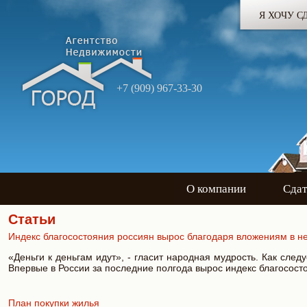
Я ХОЧУ С
+7 (909) 967-33-30
О компании
Сдат
Статьи
Индекс благосостояния россиян вырос благодаря вложениям в н
«Деньги к деньгам идут», - гласит народная мудрость. Как сле
Впервые в России за последние полгода вырос индекс благосост
План покупки жилья