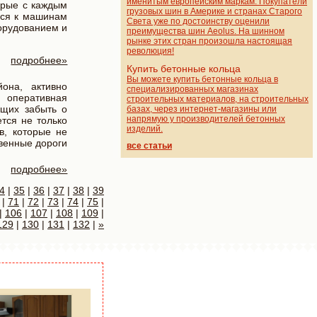
именитым европейским маркам. Покупатели
орые с каждым
грузовых шин в Америке и странах Старого
йся к машинам
Света уже по достоинству оценили
орудованием и
преимущества шин Aeolus. На шинном
рынке этих стран произошла настоящая
революция!
подробнее»
Купить бетонные кольца
Вы можете купить бетонные кольца в
она, активно
специализированных магазинах
 оперативная
строительных материалов, на строительных
ющих забыть о
базах, через интернет-магазины или
напрямую у производителей бетонных
тся не только
изделий.
в, которые не
твенные дороги
все статьи
подробнее»
4
|
35
|
36
|
37
|
38
|
39
|
71
|
72
|
73
|
74
|
75
|
|
106
|
107
|
108
|
109
|
129
|
130
|
131
|
132
|
»