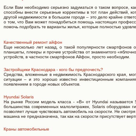
Если Вам необходимо серьезно задуматься о таком вопросе, ка
способны внести серьезные коррективы в тот план действий, ко
другой недвижимости в большом городе – это дело крайне ответ
о том, что Вам может понадобиться помощь настоящих професси
помочь подобрать те варианты жилья, которые полностью удовл
Качественный ремонт айфон
Еще несколько лет назад, о такой популярности смартфонов о
планшеты, плееры и прочие устройства от знаменитого «яблочно
устройств, в частности смартфонов Айфон, просто необходим.
Застройщики Краснодара - кого бы предпочесть?
Средства, вложенные в недвижимость Краснодарского края, мо
ситуации – и это хорошо известно инвестиционным компания
появлением в городе новых объектов.
Hyundai Solaris
На рынке России модель класса - «В» от Hyundai называется S
большинства современных малолитражек, Solaris оборудован г
позволяет лучше чувствовать автомобиль на скорости. Не смотр
машина не предназначена, так как на скорости присутствует верт
Краны автомобильные