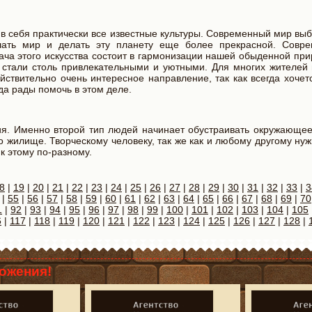
в себя практически все известные культуры. Современный мир вы
ашать мир и делать эту планету еще более прекрасной. Совр
ча этого искусства состоит в гармонизации нашей обыденной при
 стали столь привлекательными и уютными. Для многих жителей
твительно очень интересное направление, так как всегда хочетс
а рады помочь в этом деле.
ния. Именно второй тип людей начинает обустраивать окружающее
то жилище. Творческому человеку, так же как и любому другому н
к этому по-разному.
8
|
19
|
20
|
21
|
22
|
23
|
24
|
25
|
26
|
27
|
28
|
29
|
30
|
31
|
32
|
33
|
3
|
55
|
56
|
57
|
58
|
59
|
60
|
61
|
62
|
63
|
64
|
65
|
66
|
67
|
68
|
69
|
70
1
|
92
|
93
|
94
|
95
|
96
|
97
|
98
|
99
|
100
|
101
|
102
|
103
|
104
|
105
6
|
117
|
118
|
119
|
120
|
121
|
122
|
123
|
124
|
125
|
126
|
127
|
128
|
ожения!