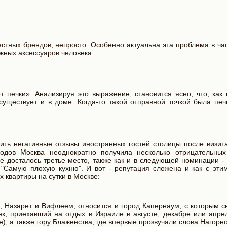
стных брендов, непросто. Особенно актуальна эта проблема в ча
жных аксессуаров человека.
т печки». Анализируя это выражение, становится ясно, что, как
существует и в доме. Когда-то такой отправной точкой была печ
ть негативные отзывы иностранных гостей столицы после визита
родов Москва неоднократно получила несколько отрицательны
 досталось третье место, также как и в следующей номинации -
 "Самую плохую кухню". И вот - репутация сложена и как с этим
 квартиры на сутки в Москве:
м, Назарет и Вифлеем, относится и город Капернаум, с которым 
к, приехавший на отдых в Израиле в августе, декабре или апрел
), а также гору Блаженства, где впервые прозвучали слова Нагор