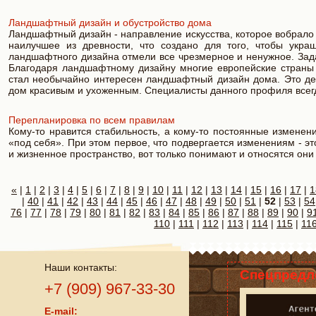
Ландшафтный дизайн и обустройство дома
Ландшафтный дизайн - направление искусства, которое вобрало 
наилучшее из древности, что создано для того, чтобы укр
ландшафтного дизайна отмели все чрезмерное и ненужное. Зада
Благодаря ландшафтному дизайну многие европейские страны
стал необычайно интересен ландшафтный дизайн дома. Это дейс
дом красивым и ухоженным. Специалисты данного профиля всегд
Перепланировка по всем правилам
Кому-то нравится стабильность, а кому-то постоянные измене
«под себя». При этом первое, что подвергается изменениям - э
и жизненное пространство, вот только понимают и относятся они 
«
|
1
|
2
|
3
|
4
|
5
|
6
|
7
|
8
|
9
|
10
|
11
|
12
|
13
|
14
|
15
|
16
|
17
|
1
|
40
|
41
|
42
|
43
|
44
|
45
|
46
|
47
|
48
|
49
|
50
|
51
|
52
|
53
|
54
76
|
77
|
78
|
79
|
80
|
81
|
82
|
83
|
84
|
85
|
86
|
87
|
88
|
89
|
90
|
9
110
|
111
|
112
|
113
|
114
|
115
|
11
Наши контакты:
Спецпредл
+7 (909) 967-33-30
E-mail: