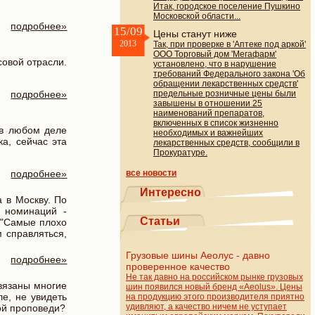
Итак, городское поселение Пушкино
Московской области...
подробнее»
15/09
Цены станут ниже
2013
Так, при проверке в 'Аптеке под аркой'
ООО Торговый дом 'Мегафарм'
совой отрасли.
установлено, что в нарушение
требований Федерального закона 'Об
обращении лекарственных средств'
подробнее»
предельные розничные цены были
завышены в отношении 25
наименований препаратов,
включенных в список жизненно
 в любом деле
необходимых и важнейших
ка, сейчас эта
лекарственных средств, сообщили в
Прокуратуре.
подробнее»
все новости
Интересно
 в Москву. По
х номинаций -
Статьи
 "Самые плохо
 справляться,
Грузовые шины Аеолус - давно
подробнее»
проверенное качество
Не так давно на российском рынке грузовых
связаны многие
шин появился новый бренд «Aeolus». Цены
е, не увидеть
на продукцию этого производителя приятно
удивляют, а качество ничем не уступает
ной проповеди?