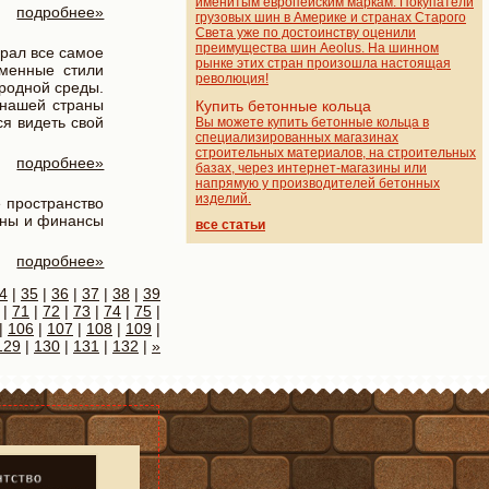
именитым европейским маркам. Покупатели
подробнее»
грузовых шин в Америке и странах Старого
Света уже по достоинству оценили
преимущества шин Aeolus. На шинном
брал все самое
рынке этих стран произошла настоящая
еменные стили
революция!
родной среды.
 нашей страны
Купить бетонные кольца
я видеть свой
Вы можете купить бетонные кольца в
специализированных магазинах
строительных материалов, на строительных
подробнее»
базах, через интернет-магазины или
напрямую у производителей бетонных
изделий.
 пространство
ужны и финансы
все статьи
подробнее»
4
|
35
|
36
|
37
|
38
|
39
|
71
|
72
|
73
|
74
|
75
|
|
106
|
107
|
108
|
109
|
129
|
130
|
131
|
132
|
»