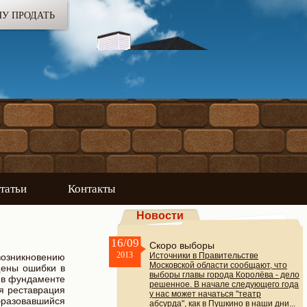
ЧУ ПРОДАТЬ
татьи
Контакты
Новости
16/09
Скоро выборы
2013
Источники в Правительстве
возникновению
Московской области сообщают, что
щены ошибки в
выборы главы города Королёва - дело
ю в фундаменте
решенное. В начале следующего года
я реставрация
у нас может начаться "театр
бразовавшийся
абсурда", как в Пушкино в наши дни...