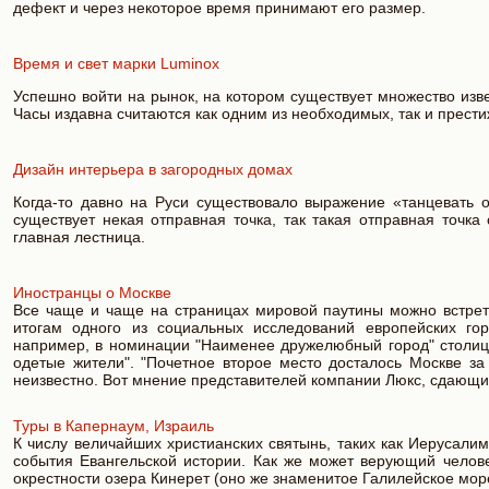
дефект и через некоторое время принимают его размер.
Время и свет марки Luminox
Успешно войти на рынок, на котором существует множество изве
Часы издавна считаются как одним из необходимых, так и прести
Дизайн интерьера в загородных домах
Когда-то давно на Руси существовало выражение «танцевать о
существует некая отправная точка, так такая отправная точка 
главная лестница.
Иностранцы о Москве
Все чаще и чаще на страницах мировой паутины можно встрети
итогам одного из социальных исследований европейских го
например, в номинации "Наименее дружелюбный город" столице
одетые жители". "Почетное второе место досталось Москве за
неизвестно. Вот мнение представителей компании Люкс, сдающих
Туры в Капернаум, Израиль
К числу величайших христианских святынь, таких как Иерусали
события Евангельской истории. Как же может верующий челове
окрестности озера Кинерет (оно же знаменитое Галилейское море