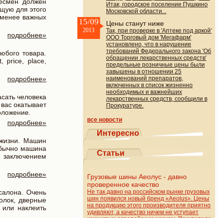
несмен должен
Итак, городское поселение Пушкино
ящую для этого
Московской области...
е менее важных
15/09
Цены станут ниже
2013
Так, при проверке в 'Аптеке под аркой'
подробнее»
ООО Торговый дом 'Мегафарм'
установлено, что в нарушение
требований Федерального закона 'Об
юбого товара.
обращении лекарственных средств'
price, place,
предельные розничные цены были
завышены в отношении 25
подробнее»
наименований препаратов,
включенных в список жизненно
необходимых и важнейших
сать человека
лекарственных средств, сообщили в
 вас окатывает
Прокуратуре.
оложение.
все новости
подробнее»
Интересно
 жизни. Машин
обычно машина
Статьи
д заключением
подробнее»
Грузовые шины Аеолус - давно
проверенное качество
салона. Очень
Не так давно на российском рынке грузовых
шин появился новый бренд «Aeolus». Цены
олок, дверные
на продукцию этого производителя приятно
 или наклеить
удивляют, а качество ничем не уступает