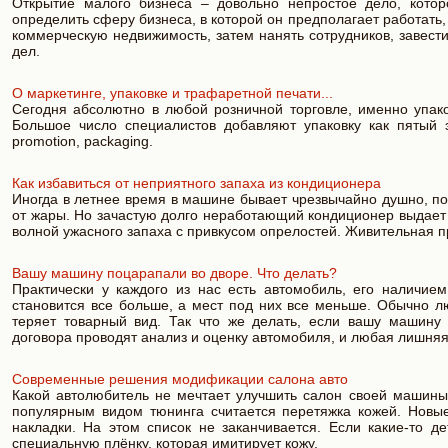
Открытие малого бизнеса – довольно непростое дело, кото
определить сферу бизнеса, в которой он предполагает работать
коммерческую недвижимость, затем нанять сотрудников, завест
дел.
О маркетинге, упаковке и трафаретной печати...
Сегодня абсолютно в любой розничной торговле, именно упак
Большое число специалистов добавляют упаковку как пятый э
promotion, packaging.
Как избавиться от неприятного запаха из кондиционера
Иногда в летнее время в машине бывает чрезвычайно душно, п
от жары. Но зачастую долго неработающий кондиционер выдает 
волной ужасного запаха с привкусом опрелостей. Живительная п
Вашу машину поцарапали во дворе. Что делать?
Практически у каждого из нас есть автомобиль, его наличи
становится все больше, а мест под них все меньше. Обычно л
теряет товарный вид. Так что же делать, если вашу машину
договора проводят анализ и оценку автомобиля, и любая лишняя
Современные решения модификации салона авто
Какой автолюбитель не мечтает улучшить салон своей машины
популярным видом тюнинга считается перетяжка кожей. Новые
накладки. На этом список не заканчивается. Если какие-то д
специальную плёнку, которая имитирует кожу.