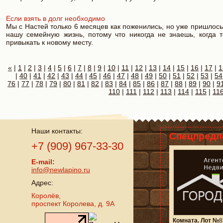
Если взять в долг необходимо
Мы с Настей только 6 месяцев как поженились, но уже пришлос
нашу семейную жизнь, потому что никогда не знаешь, когда 
привыкать к новому месту.
«
|
1
|
2
|
3
|
4
|
5
|
6
|
7
|
8
|
9
|
10
|
11
|
12
|
13
|
14
|
15
|
16
|
17
|
1
|
40
|
41
|
42
|
43
|
44
|
45
|
46
|
47
|
48
|
49
|
50
|
51
|
52
|
53
|
54
76
|
77
|
78
|
79
|
80
|
81
|
82
|
83
|
84
|
85
|
86
|
87
|
88
|
89
|
90
|
9
110
|
111
|
112
|
113
|
114
|
115
|
11
Наши контакты:
Спецпредл
+7 (909) 967-33-30
E-mail:
info@newlapino.ru
Адрес:
Королёв,
проспект Королева, д. 9А
Комната. Лот №
8