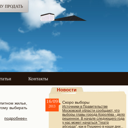
ЧУ ПРОДАТЬ
татьи
Контакты
Новости
16/09
Скоро выборы
элитном жилье,
2013
Источники в Правительстве
этому выбирать
Московской области сообщают, что
выборы главы города Королёва - дело
подробнее»
решенное. В начале следующего года
у нас может начаться "театр
абсурда", как в Пушкино в наши дни...