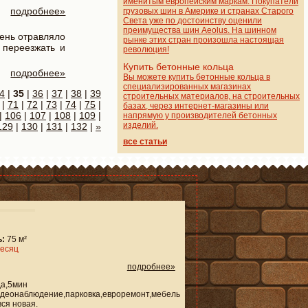
именитым европейским маркам. Покупатели
подробнее»
грузовых шин в Америке и странах Старого
Света уже по достоинству оценили
преимущества шин Aeolus. На шинном
чень отравляло
рынке этих стран произошла настоящая
 переезжать и
революция!
Купить бетонные кольца
подробнее»
Вы можете купить бетонные кольца в
специализированных магазинах
4
|
35
|
36
|
37
|
38
|
39
строительных материалов, на строительных
|
71
|
72
|
73
|
74
|
75
|
базах, через интернет-магазины или
|
106
|
107
|
108
|
109
|
напрямую у производителей бетонных
изделий.
129
|
130
|
131
|
132
|
»
все статьи
:
75 м²
месяц
подробнее»
да,5мин
идеонаблюдение,парковка,евроремонт,мебель
ся новая.