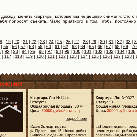
ь дважды менять квартиры, которые мы не дешево снимали. Это о
тебя попросят съехать. Мало приятного в том, чтобы постоянно
8
|
19
|
20
|
21
|
22
|
23
|
24
|
25
|
26
|
27
|
28
|
29
|
30
|
31
|
32
|
33
|
3
|
55
|
56
|
57
|
58
|
59
|
60
|
61
|
62
|
63
|
64
|
65
|
66
|
67
|
68
|
69
|
70
1
|
92
|
93
|
94
|
95
|
96
|
97
|
98
|
99
|
100
|
101
|
102
|
103
|
104
|
105
6
|
117
|
118
|
119
|
120
|
121
|
122
|
123
|
124
|
125
|
126
|
127
|
128
|
ожения!
Квартира. Лот №
1444
Квартира. Лот №
9327
Статус:
0
Статус:
0
Общая жилая площадь:
80 м²
Общая жилая площадь
Цена:
30000 рублей в месяц
Цена:
30000 рублей в 
подробнее»
Сдаю 2к.квартиру на
ст.Подлипки,ценр горо
ул.Пушкинская 15. Новостройка.
пешком,новостройка,в
Видеонаблюдение. Евроремонт.
современная,бытовая в
347