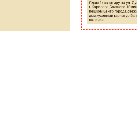
Сдаю 1к.квартиру на ул. Су
г. Королеве,Болшево,10ми
пешком,центр города,свеж
дом,кухонный гарнитур,быт
наличии