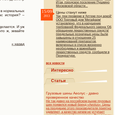
Итак, городское поселение Пушкино
Московской области...
о в нормальных
15/09
Цены станут ниже
ас история? –
2013
Так, при проверке в 'Аптеке под аркой'
ООО Торговый дом 'Мегафарм'
установлено, что в нарушение
делается. И уж
требований Федерального закона 'Об
то ж, зевайте
обращении лекарственных средств'
предельные розничные цены были
завышены в отношении 25
наименований препаратов,
« назад
включенных в список жизненно
необходимых и важнейших
лекарственных средств, сообщили в
Прокуратуре.
все новости
Интересно
Статьи
Грузовые шины Аеолус - давно
проверенное качество
Не так давно на российском рынке грузовых
шин появился новый бренд «Aeolus». Цены
на продукцию этого производителя приятно
удивляют, а качество ничем не уступает