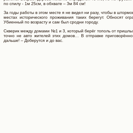
по спилу - 1м 25см, в обхвате – 3м 84 см!
За годы работы в этом месте я не видел ни разу, чтобы в шторм
местах исторического проживания таких берегут. Обносят ог
Убиенный по возрасту и сам был сродни городу.
Скверик между домами №1 и 3, который берёг тополь от пришлых,
точно не авто жителей этих домов… В отправке приговорённо
дальше! – Доберутся и до вас.