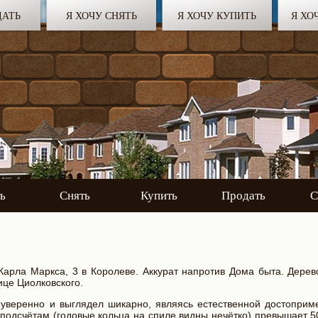
ДАТЬ
Я ХОЧУ СНЯТЬ
Я ХОЧУ КУПИТЬ
Я ХО
ь
Снять
Купить
Продать
С
 Карла Маркса, 3 в Королеве. Аккурат напротив Дома быта. Дерев
ице Циолковского.
 уверенно и выглядел шикарно, являясь естественной достоприм
 подсчётам (годовые кольца на спиле видны нечётко) превышает 5