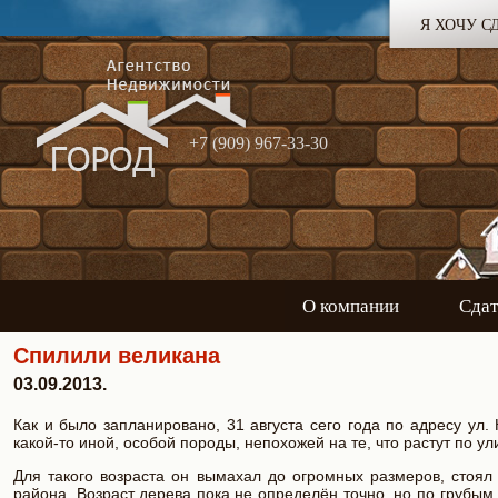
Я ХОЧУ С
+7 (909) 967-33-30
О компании
Сдат
Спилили великана
03.09.2013.
Как и было запланировано, 31 августа сего года по адресу ул.
какой-то иной, особой породы, непохожей на те, что растут по ул
Для такого возраста он вымахал до огромных размеров, стоял
района. Возраст дерева пока не определён точно, но по грубым