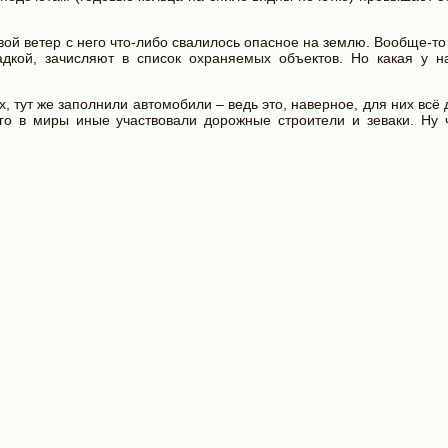
овой ветер с него что-либо свалилось опасное на землю. Вообще-т
радкой, зачисляют в список охраняемых объектов. Но какая у н
 тут же заполнили автомобили – ведь это, наверное, для них всё 
го в миры иные участвовали дорожные строители и зеваки. Ну ч