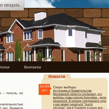
ЧУ ПРОДАТЬ
татьи
Контакты
Новости
16/09
Скоро выборы
2013
Источники в Правительстве
о – тополь, но
Московской области сообщают, что
выборы главы города Королёва - дело
решенное. В начале следующего года
ечательностью
у нас может начаться "театр
0 лет. Диаметр
абсурда", как в Пушкино в наши дни...