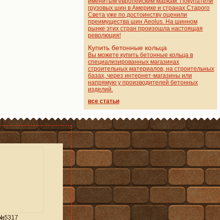
именитым европейским маркам. Покупатели
грузовых шин в Америке и странах Старого
Света уже по достоинству оценили
преимущества шин Aeolus. На шинном
рынке этих стран произошла настоящая
революция!
Купить бетонные кольца
Вы можете купить бетонные кольца в
специализированных магазинах
строительных материалов, на строительных
базах, через интернет-магазины или
напрямую у производителей бетонных
изделий.
все статьи
 №
5317