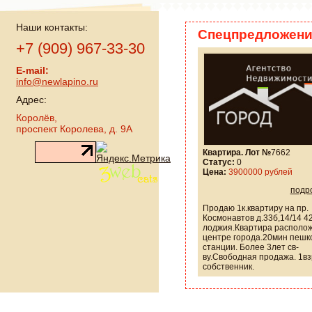
Наши контакты:
Спецпредложени
+7 (909) 967-33-30
E-mail:
info@newlapino.ru
Адрес:
Королёв,
проспект Королева, д. 9А
Квартира. Лот №
7662
Статус:
0
Цена:
3900000 рублей
подр
Продаю 1к.квартиру на пр.
Космонавтов д.33б,14/14 42
лоджия.Квартира располож
центре города.20мин пешк
станции. Более 3лет св-
ву.Свободная продажа. 1в
собственник.